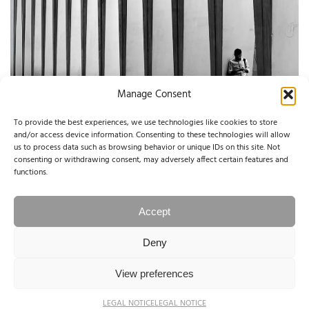
Manage Consent
To provide the best experiences, we use technologies like cookies to store
and/or access device information. Consenting to these technologies will allow
SOLD OUT! WORKSHOP (DEUTSCH)
us to process data such as browsing behavior or unique IDs on this site. Not
consenting or withdrawing consent, may adversely affect certain features and
08.07./11.07./15.07.26 AMSTERDAM
functions.
449,00
€
Accept
Read more
Deny
© 2004-2025 NINA PAPIOREK. All rights reserved.
View preferences
Legal Notice / Impressum
LEGAL NOTICE
LEGAL NOTICE